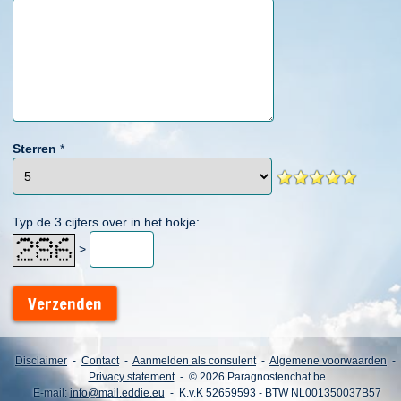
Sterren
*
Typ de 3 cijfers over in het hokje:
>
Verzenden
Disclaimer
-
Contact
-
Aanmelden als consulent
-
Algemene voorwaarden
-
Privacy statement
- © 2026 Paragnostenchat.be
E-mail:
info@mail.eddie.eu
- K.v.K 52659593 - BTW NL001350037B57