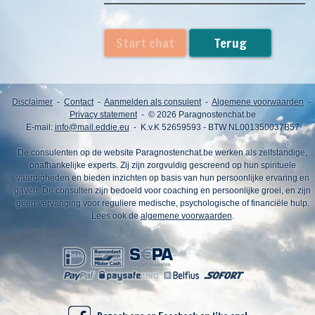
Start chat
Terug
Disclaimer
-
Contact
-
Aanmelden als consulent
-
Algemene voorwaarden
-
Privacy statement
- © 2026 Paragnostenchat.be
E-mail:
info@mail.eddie.eu
- K.v.K 52659593 - BTW NL001350037B57
De consulenten op de website Paragnostenchat.be werken als zelfstandige,
onafhankelijke experts. Zij zijn zorgvuldig gescreend op hun spirituele
vaardigheden en bieden inzichten op basis van hun persoonlijke ervaring en
gaven. De consulten zijn bedoeld voor coaching en persoonlijke groei, en zijn
geen vervanging voor reguliere medische, psychologische of financiële hulp.
Lees ook de
algemene voorwaarden
.