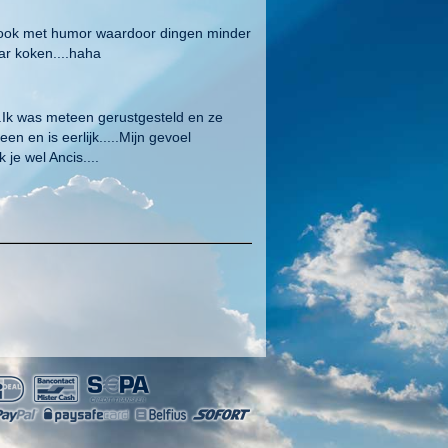
cht ook met humor waardoor dingen minder
ar koken....haha
..Ik was meteen gerustgesteld en ze
en en is eerlijk.....Mijn gevoel
je wel Ancis....
 allemaal zag en snel typen,heel veel
komt,dank je en kiest voor deze geweldige