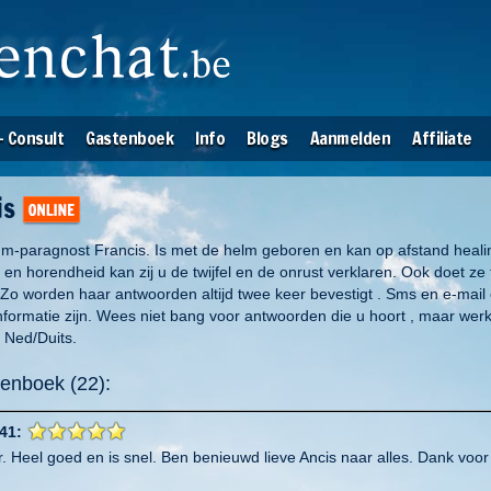
- Consult
Gastenboek
Info
Blogs
Aanmelden
Affiliate
is
m-paragnost Francis. Is met de helm geboren en kan op afstand heali
 en horendheid kan zij u de twijfel en de onrust verklaren. Ook doet ze t
. Zo worden haar antwoorden altijd twee keer bevestigt . Sms en e-mail c
nformatie zijn. Wees niet bang voor antwoorden die u hoort , maar werk e
: Ned/Duits.
enboek (22):
41:
r. Heel goed en is snel. Ben benieuwd lieve Ancis naar alles. Dank vo