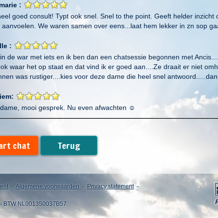
arie :
heel goed consult! Typt ook snel. Snel to the point. Geeft helder inzi
 aanvoelen. We waren samen over eens...laat hem lekker in zn sop ga
le :
t in de war met iets en ik ben dan een chatsessie begonnen met Ancis..
ok waar het op staat en dat vind ik er goed aan....Ze draait er niet omhe
nen was rustiger....kies voor deze dame die heel snel antwoord.....dank 
iem:
 dame, mooi gesprek. Nu even afwachten ☺️
lde :
consult
art chat
Terug
lle:
b met Francis een chatsessie gehad en echt ongelooflijk wat deze vrouw
rden op korte tijd,heel duidelijk is Francis,zegt hoe het is en wat er 
ent
-
Algemene voorwaarden
-
Privacy statement
-
..
 - BTW NL001350037B57
lle: