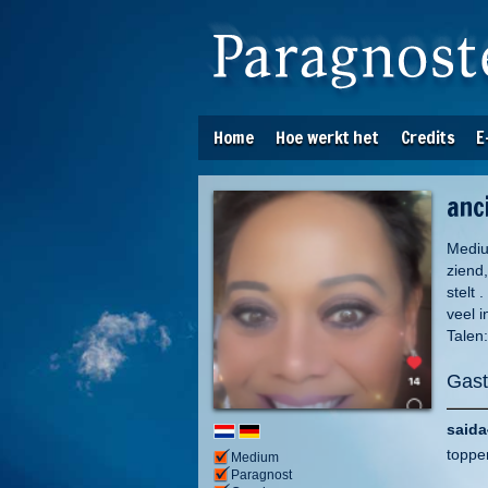
Home
Hoe werkt het
Credits
E
anc
Mediu
ziend,
stelt 
veel i
Talen
Gast
saida
toppe
Medium
Paragnost