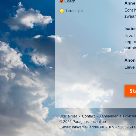
Coach
Annem
Echt 
1 credit p.m.
zwaar
Isabel
Ik za
zegt o
vanbin
Anon
Lieve
mathi
Goed 
St
Isabe
Ik he
antwoo
Disclaimer
-
Contact
-
Aanmelden als consul
dame.
© 2026 Paragnostenchat.be
E-mail:
info@mail.eddie.eu
- K.v.K 52659593
Isabe