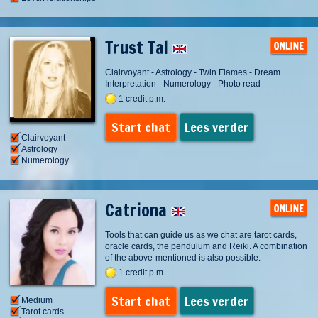
Trust Tal
Clairvoyant - Astrology - Twin Flames - Dream
Interpretation - Numerology - Photo read
1 credit p.m.
Start chat
Lees verder
Clairvoyant
Astrology
Numerology
Catriona
Tools that can guide us as we chat are tarot cards,
oracle cards, the pendulum and Reiki. A combination
of the above-mentioned is also possible.
1 credit p.m.
Start chat
Lees verder
Medium
Tarot cards