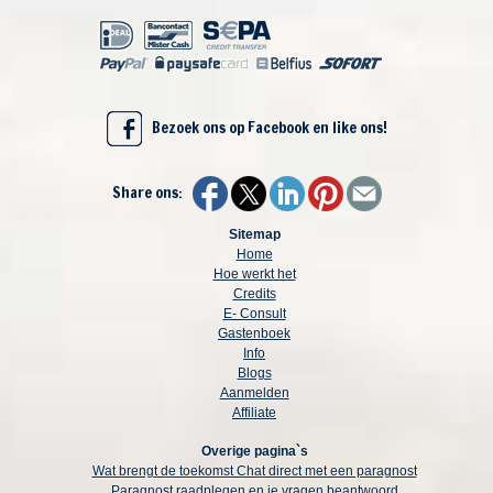
Bezoek ons op Facebook en like ons!
Share ons:
Sitemap
Home
Hoe werkt het
Credits
E- Consult
Gastenboek
Info
Blogs
Aanmelden
Affiliate
Overige pagina`s
Wat brengt de toekomst Chat direct met een paragnost
Paragnost raadplegen en je vragen beantwoord