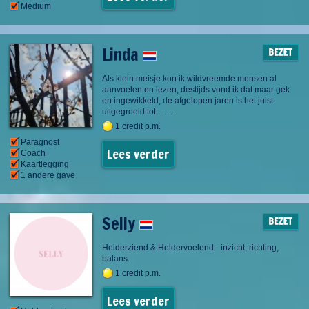
Medium
Linda
Als klein meisje kon ik wildvreemde mensen al
aanvoelen en lezen, destijds vond ik dat maar gek
en ingewikkeld, de afgelopen jaren is het juist
uitgegroeid tot .........
1 credit p.m.
Paragnost
Lees verder
Coach
Kaartlegging
1 andere gave
Selly
Helderziend & Heldervoelend - inzicht, richting,
balans.
1 credit p.m.
Lees verder