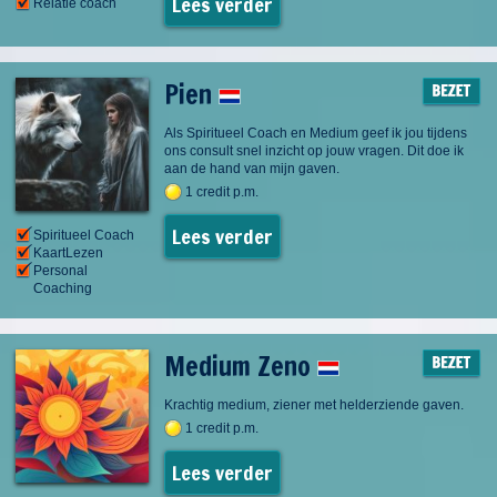
Lees verder
Relatie coach
Pien
Als Spiritueel Coach en Medium geef ik jou tijdens
ons consult snel inzicht op jouw vragen. Dit doe ik
aan de hand van mijn gaven.
1 credit p.m.
Lees verder
Spiritueel Coach
KaartLezen
Personal
Coaching
Medium Zeno
Krachtig medium, ziener met helderziende gaven.
1 credit p.m.
Lees verder