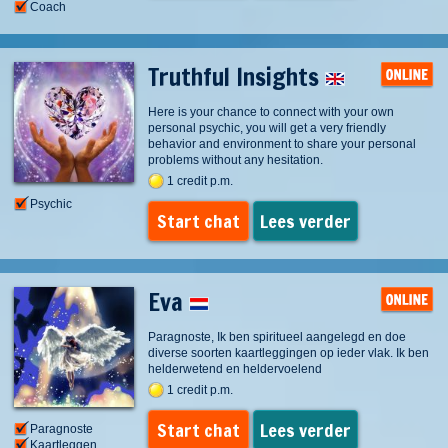
Coach
Truthful Insights
Here is your chance to connect with your own
personal psychic, you will get a very friendly
behavior and environment to share your personal
problems without any hesitation.
1 credit p.m.
Psychic
Start chat
Lees verder
Eva
Paragnoste, Ik ben spiritueel aangelegd en doe
diverse soorten kaartleggingen op ieder vlak. Ik ben
helderwetend en heldervoelend
1 credit p.m.
Start chat
Lees verder
Paragnoste
Kaartleggen