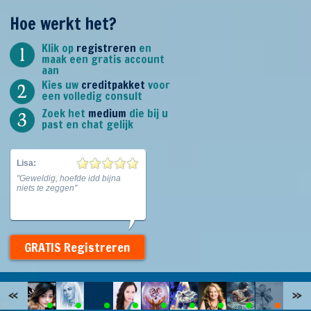
Hoe werkt het?
Klik op
registreren
en
maak een gratis account
aan
Kies uw
creditpakket
voor
een volledig consult
Zoek het
medium
die bij u
past en chat gelijk
Ke:
"Sterre is aardig en typt snel! Ik
heb er alle vertrouwen in! "
GRATIS Registreren