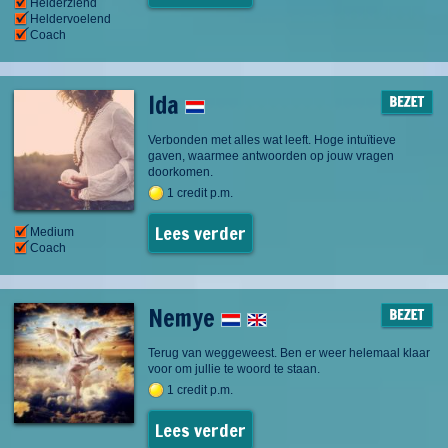
Helderziend
Heldervoelend
Coach
Ida
Verbonden met alles wat leeft. Hoge intuïtieve
gaven, waarmee antwoorden op jouw vragen
doorkomen.
1 credit p.m.
Lees verder
Medium
Coach
Nemye
Terug van weggeweest. Ben er weer helemaal klaar
voor om jullie te woord te staan.
1 credit p.m.
Lees verder