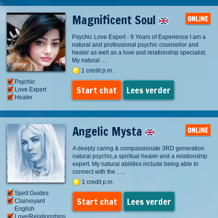
Magnificent Soul
Psychic Love Expert - 9 Years of Experience I am a
natural and professional psychic counsellor and
healer as well as a love and relationship specialist.
My natural ....
1 credit p.m.
Psychic
Start chat
Lees verder
Love Expert
Healer
Angelic Mysta
A deeply caring & compassionate 3RD generation
natural psychic,a spiritual healer and a relationship
expert. My natural abilities include being able to
connect with the ......
1 credit p.m.
Spirit Guides
Start chat
Lees verder
Clairvoyant
English
Love/Relationships