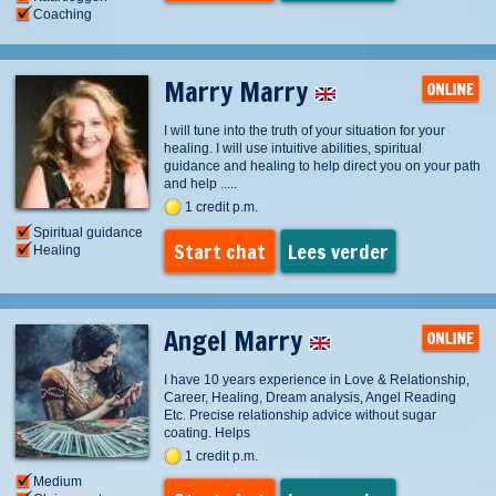
Coaching
Marry Marry
I will tune into the truth of your situation for your
healing. I will use intuitive abilities, spiritual
guidance and healing to help direct you on your path
and help .....
1 credit p.m.
Spiritual guidance
Start chat
Lees verder
Healing
Angel Marry
I have 10 years experience in Love & Relationship,
Career, Healing, Dream analysis, Angel Reading
Etc. Precise relationship advice without sugar
coating. Helps
1 credit p.m.
Medium