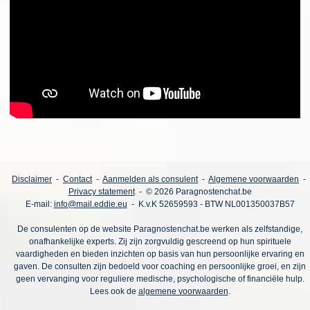
Disclaimer
-
Contact
-
Aanmelden als consulent
-
Algemene voorwaarden
-
Privacy statement
- © 2026 Paragnostenchat.be
E-mail:
info@mail.eddie.eu
- K.v.K 52659593 - BTW NL001350037B57
De consulenten op de website Paragnostenchat.be werken als zelfstandige,
onafhankelijke experts. Zij zijn zorgvuldig gescreend op hun spirituele
vaardigheden en bieden inzichten op basis van hun persoonlijke ervaring en
gaven. De consulten zijn bedoeld voor coaching en persoonlijke groei, en zijn
geen vervanging voor reguliere medische, psychologische of financiële hulp.
Lees ook de
algemene voorwaarden
.