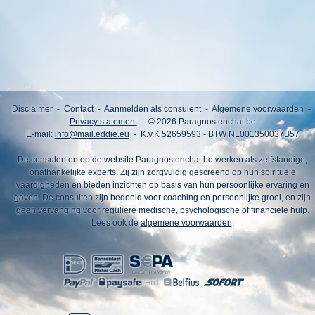
Disclaimer
-
Contact
-
Aanmelden als consulent
-
Algemene voorwaarden
-
Privacy statement
- © 2026 Paragnostenchat.be
E-mail:
info@mail.eddie.eu
- K.v.K 52659593 - BTW NL001350037B57
De consulenten op de website Paragnostenchat.be werken als zelfstandige,
onafhankelijke experts. Zij zijn zorgvuldig gescreend op hun spirituele
vaardigheden en bieden inzichten op basis van hun persoonlijke ervaring en
gaven. De consulten zijn bedoeld voor coaching en persoonlijke groei, en zijn
geen vervanging voor reguliere medische, psychologische of financiële hulp.
Lees ook de
algemene voorwaarden
.