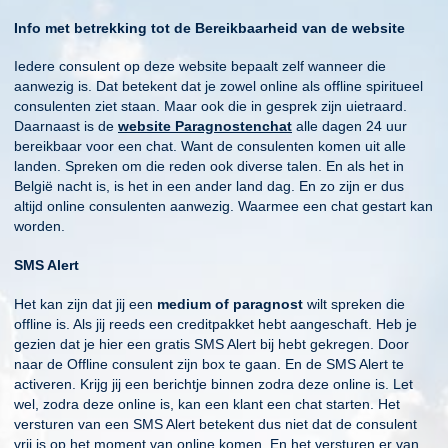
Info met betrekking tot de Bereikbaarheid van de website
Iedere consulent op deze website bepaalt zelf wanneer die
aanwezig is. Dat betekent dat je zowel online als offline spiritueel
consulenten ziet staan. Maar ook die in gesprek zijn uietraard.
Daarnaast is de
website Paragnostenchat
alle dagen 24 uur
bereikbaar voor een chat. Want de consulenten komen uit alle
landen. Spreken om die reden ook diverse talen. En als het in
België nacht is, is het in een ander land dag. En zo zijn er dus
altijd online consulenten aanwezig. Waarmee een chat gestart kan
worden.
SMS Alert
Het kan zijn dat jij een
medium of paragnost
wilt spreken die
offline is. Als jij reeds een creditpakket hebt aangeschaft. Heb je
gezien dat je hier een gratis SMS Alert bij hebt gekregen. Door
naar de Offline consulent zijn box te gaan. En de SMS Alert te
activeren. Krijg jij een berichtje binnen zodra deze online is. Let
wel, zodra deze online is, kan een klant een chat starten. Het
versturen van een SMS Alert betekent dus niet dat de consulent
vrij is op het moment van online komen. En het versturen er van