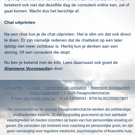
betekent ook niet dat dezelfde dag de consulent online kan, zal of
gaat komen. Wacht dus het berichtje af.
Chat uitprinten
Na een chat kun je de chat uitprinten. Het is slim om dat ook direct
te doen. Er zijn namelijk redenen dat de chattekst op een later
tijdstip niet meer zichtbaar is. Hierbij kun je denken aan een
storing. Of een consulent die stopt.
Nu ben je bekend met de info. Lees daarnaast ook goed de
Algemene Voorwaarde
n
door.
Disclaimer
-
Contact
-
Aanmelden als consulent
-
Algemene voorwaarden
-
Privacy statement
- © 2026 Paragnostenchat.be
E-mail:
info@mail.eddie.eu
- K.v.K 52659593 - BTW NL001350037B57
De consulenten op de website Paragnostenchat.be werken als zelfstandige,
onafhankelijke experts. Zij zijn zorgvuldig gescreend op hun spirituele
vaardigheden en bieden inzichten op basis van hun persoonlijke ervaring en
gaven. De consulten zijn bedoeld voor coaching en persoonlijke groei, en zijn
geen vervanging voor reguliere medische, psychologische of financiële hulp.