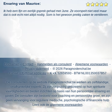
Ervaring van Maurice:
Ik heb een fijn en eerlijk gsprek gehad met June. Ze voorspelt niet veel maar
dat is ook echt niet altijd nodig. Som is het gewoon prettig zaken te ventileren.
Disclaimer
-
Contact
-
Aanmelden als consulent
-
Algemene voorwaarden
-
Privacy statement
- © 2026 Paragnostenchat.be
E-mail:
info@mail.eddie.eu
- K.v.K 52659593 - BTW NL001350037B57
De consulenten op de website Paragnostenchat.be werken als zelfstandige,
onafhankelijke experts. Zij zijn zorgvuldig gescreend op hun spirituele
vaardigheden en bieden inzichten op basis van hun persoonlijke ervaring en
gaven. De consulten zijn bedoeld voor coaching en persoonlijke groei, en zijn
geen vervanging voor reguliere medische, psychologische of financiële hulp.
Lees ook de
algemene voorwaarden
.