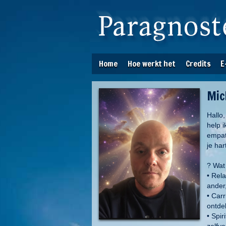
Home
Hoe werkt het
Credits
E
Mic
Hallo,
help i
empat
je har
? Wat
• Rel
ander
• Carr
ontde
• Spi
zelfve