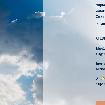
Vrijd
Zater
Zond
📌
Ma
Gast
Man1
Uitge
Ingri
Micha
A:
Super