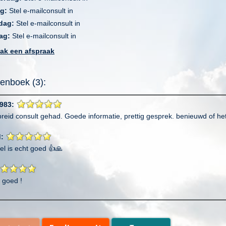
ag:
Stel e-mailconsult in
dag:
Stel e-mailconsult in
ag:
Stel e-mailconsult in
ak een afspraak
enboek (3):
983:
breid consult gehad. Goede informatie, prettig gesprek. benieuwd of h
d:
el is echt goed 👍🙏
 goed !