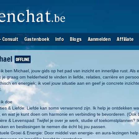
- Consult
Gastenboek
Info
Blogs
Aanmelden
Affiliate
hael
 ik ben Michael, jouw gids op het pad van inzicht en innerlijke rust. Al
k je graag om helderheid te vinden in liefde, relaties, carrière en perso
hisch en energiek; ik voel jouw situatie aan en geef je concrete inzich
t.
 ik doe
aties & Liefde: Liefde kan soms verwarrend zijn. Ik help je ontdekken w
, en wat je kunt doen om harmonie en verbinding te bevorderen. (Ook
ière & Levenspad: Twijfel je over je werk, studie of toekomstplannen? Ik
kken en beslissingen te nemen die écht bij jou passen.
rituele Groei & Energie: Door middel van energie- en aura-lezingen help
rtrouwen en innerlijke kracht te versterken.