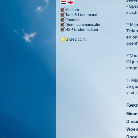
• Spec
Medium
inzich
Tarot & Lenormand
Pendelen
? Mij
Dierencommunicatie
HSP kindermedium
Tijden
en ond
1 credit p.m.
openha
? Voo
Of je 
vragen
✨ Mij
Je ga
vind j
Besc
Maan
Dins
Woen
Dond