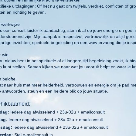
ifieke uitdagingen: Of het nu gaat om twijfels, verdriet, conflicten of gr
ten en richting te geven.
n werkwijze
s een consult luister ik aandachtig, stem ik af op jouw energie en gee
ersteunend zijn. Mijn aanpak is respectvol, vertrouwelijk en altijd geri
rtige inzichten, spirituele begeleiding en een wow-ervaring die je inspi
r wie
nu nieuw bent in het spirituele of al langere tijd begeleiding zoekt, ik bie
 kunt stellen. Samen kijken we naar wat jou vooruit helpt en waar je kra
n belofte
at naar huis met meer helderheid, vertrouwen en energie om je pad met 
e antwoorden, steun en een heldere blik op jouw situatie.
hikbaarheid:
dag:
Iedere dag afwisselend + 23u-02u + emailconsult
dag:
Iedere dag afwisselend + 23u-02u + emailconsult
sdag:
Iedere dag afwisselend + 23u-02u + emailconsult
erdag:
Stel e-mailconsult in