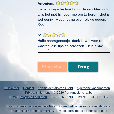
Anoniem:
Lieve Soraya bedankt voor de inzichten ook
al is het niet fijn voor me om te horen…het is
wel eerlijk. Moet het nu even plekje geven.
Xxx
S:
Hallo naamgenootje, dank je wel voor de
waardevolle tips en adviezen. Hele dikke
knuff 😘
Cherryl:
Start chat
Terug
Wow wow wat een lieverd . Ik heb zo
gelachen ! Wat een schat ben jij toch en
gewoon super goed met jou reading . Ik heb
er enorm veel aan gehad . Ik wil je echt
bedanken voor de adviezen en de reading !
Disclaimer
-
Contact
-
Aanmelden als consulent
-
Algemene voorwaarden
-
Je bent gewoon een engel ! Ik voelde mij
Privacy statement
- © 2026 Paragnostenchat.be
E-mail:
info@mail.eddie.eu
- K.v.K 52659593 - BTW NL001350037B57
gelijk thuis bij jou en kon vrij praten . Dikke
knuffel voor jou ❤️
De consulenten op de website Paragnostenchat.be werken als zelfstandige,
onafhankelijke experts. Zij zijn zorgvuldig gescreend op hun spirituele
mathilde :