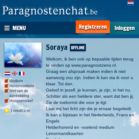
Registreren
MENU
Inloggen
Soraya
Welkom, ik ben ook op bepaalde tijden terug
te vinden op www.paragnostzeno.nl.
Graag een afspraak maken indien ik niet
aanwezig zou zijn. Indien ik kan sta ik voor u
Medium
klaar. Tot dan.
Heldervoelend
Geloof in jezelf, je kunnen, je zijn, in het nu.
Wet van de
Schitter als een heldere ster, want dat ben jij.
aantrekking
Hoogsensitief
Zie de toekomst die voor je ligt.
Laat mij het licht zijn die je ernaar begeleidt.
1 credit p.m.
Ik kan u bijstaan in het Nederlands, Frans en
Engels
Helderhorend en -voelend medium
Lenormandkaarten