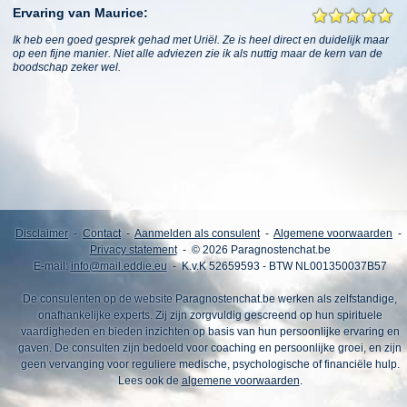
Ervaring van Maurice:
Ik heb een goed gesprek gehad met Uriël. Ze is heel direct en duidelijk maar
op een fijne manier. Niet alle adviezen zie ik als nuttig maar de kern van de
boodschap zeker wel.
Disclaimer
-
Contact
-
Aanmelden als consulent
-
Algemene voorwaarden
-
Privacy statement
- © 2026 Paragnostenchat.be
E-mail:
info@mail.eddie.eu
- K.v.K 52659593 - BTW NL001350037B57
De consulenten op de website Paragnostenchat.be werken als zelfstandige,
onafhankelijke experts. Zij zijn zorgvuldig gescreend op hun spirituele
vaardigheden en bieden inzichten op basis van hun persoonlijke ervaring en
gaven. De consulten zijn bedoeld voor coaching en persoonlijke groei, en zijn
geen vervanging voor reguliere medische, psychologische of financiële hulp.
Lees ook de
algemene voorwaarden
.