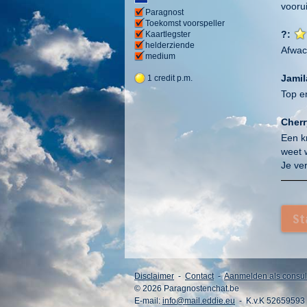
voorui
Paragnost
Toekomst voorspeller
?:
Kaartlegster
helderziende
Afwac
medium
Jamil
1 credit p.m.
Top en
Cherr
Een k
weet w
Je ve
Malo
Goed 
St
en wa
Sus:
Fijn g
Disclaimer
-
Contact
-
Aanmelden als consul
zien 
© 2026 Paragnostenchat.be
E-mail:
info@mail.eddie.eu
- K.v.K 52659593