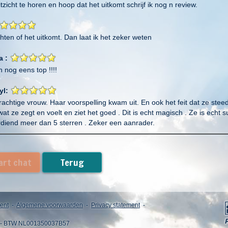
tzicht te horen en hoop dat het uitkomt schrijf ik nog n review.
hten of het uitkomt. Dan laat ik het zeker weten
a :
 nog eens top !!!!
yl:
rachtige vrouw. Haar voorspelling kwam uit. En ook het feit dat ze stee
at ze zegt en voelt en ziet het goed . Dit is echt magisch . Ze is echt s
rdiend meer dan 5 sterren . Zeker een aanrader.
u:
consult! Geeft een helder beeld wat er gaat gebeuren, ik ben heel ben
art chat
Terug
arom er vanuit mij blokkades zijn. Ik kom zeker terug
esprek ziet veel en dat komt ook echt uit. Al meerdere voorspellingen u
ent
-
Algemene voorwaarden
-
Privacy statement
-
Een aanrader ✨
 - BTW NL001350037B57