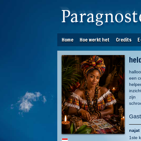
Home
Hoe werkt het
Credits
E
hel
hallo
een co
helpen
inzich
zijn
schro
Gast
najat 
1ste 