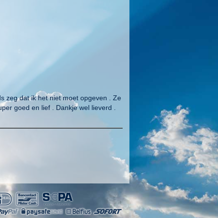
ds zeg dat ik het niet moet opgeven . Ze
uper goed en lief . Dankje wel lieverd .
ieuwd! Kan goed invoelen op de situatie
itgekomen Is oprecht en eerlijk in wat ze