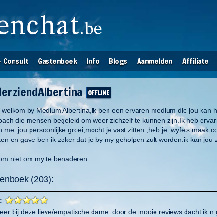
- Consult
Gastenboek
Info
Blogs
Aanmelden
Affiliate
derziendAlbertina
o welkom by Medium Albertina,ik ben een ervaren medium die jou kan he
ach die mensen begeleid om weer zichzelf te kunnen zijn.Ik heb ervaring
 met jou persoonlijke groei,mocht je vast zitten ,heb je twyfels maak c
ten en gave ben ik zeker dat je by my geholpen zult worden.ik kan jou z
om niet om my te benaderen.
enboek (203):
:
keer bij deze lieve/empatische dame..door de mooie reviews dacht ik 