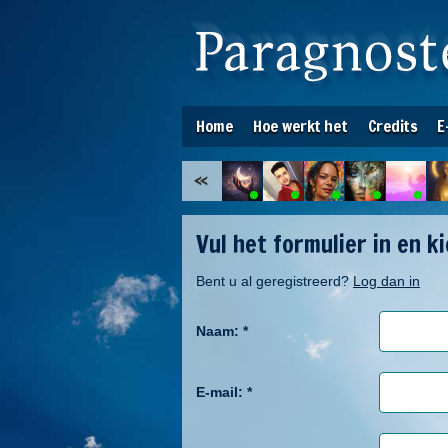
Home
Hoe werkt het
Credits
E
Vul het formulier in en k
Bent u al geregistreerd?
Log dan in
Naam:
*
E-mail:
*