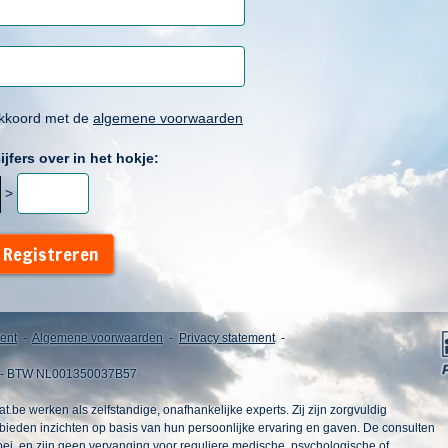
akkoord met de
algemene voorwaarden
ijfers over in het hokje:
>
 Registreren
ent
-
Algemene voorwaarden
-
Privacy statement
-
 - BTW NL001350037B57
be werken als zelfstandige, onafhankelijke experts. Zij zijn zorgvuldig
bieden inzichten op basis van hun persoonlijke ervaring en gaven. De consulten
oei, en zijn geen vervanging voor reguliere medische, psychologische of