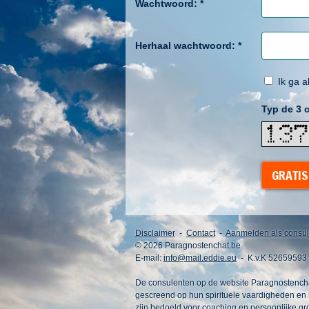
Wachtwoord:
*
Herhaal wachtwoord:
*
Ik ga 
Typ de 3 c
GRATIS
Disclaimer
-
Contact
-
Aanmelden als consul
© 2026 Paragnostenchat.be
E-mail:
info@mail.eddie.eu
- K.v.K 52659593
De consulenten op de website Paragnostenchat.
gescreend op hun spirituele vaardigheden en 
zijn bedoeld voor coaching en persoonlijke gr