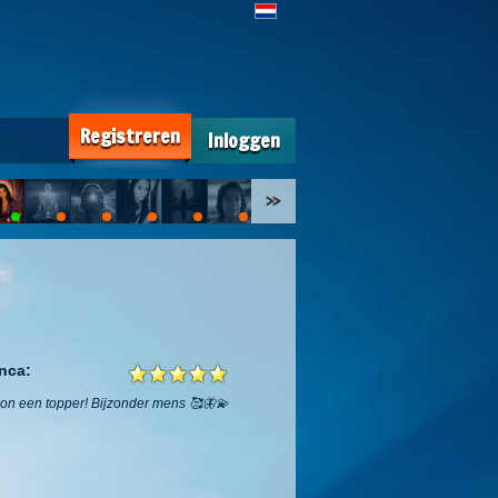
Registreren
Inloggen
nca:
woon een topper! Bijzonder mens 🥰🦋💫