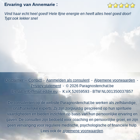
Ervaring van Annemarie :
Vind haar echt heel goed! Hele fijne energie en heeft alles heel goed door!
Typt ook lekker snel
Disclaimer
-
Contact
-
Aanmelden als consulent
-
Algemene voorwaarden
-
Privacy statement
- © 2026 Paragnostenchat.be
E-mail:
info@mail.eddie.eu
- K.v.K 52659593 - BTW NL001350037B57
De consulenten op de website Paragnostenchat.be werken als zelfstandige,
onafhankelijke experts. Zij zijn zorgvuldig gescreend op hun spirituele
vaardigheden en bieden inzichten op basis van hun persoonlijke ervaring en
gaven. De consulten zijn bedoeld voor coaching en persoonlijke groei, en zijn
geen vervanging voor reguliere medische, psychologische of financiële hulp.
Lees ook de
algemene voorwaarden
.