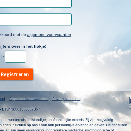
akkoord met de
algemene voorwaarden
ijfers over in het hokje:
>
 Registreren
ent
-
Algemene voorwaarden
-
Privacy statement
-
 - BTW NL001350037B57
be werken als zelfstandige, onafhankelijke experts. Zij zijn zorgvuldig
bieden inzichten op basis van hun persoonlijke ervaring en gaven. De consulten
oei, en zijn geen vervanging voor reguliere medische, psychologische of