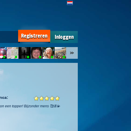
Registreren
Inloggen
nca:
woon een topper! Bijzonder mens 🥰🦋💫