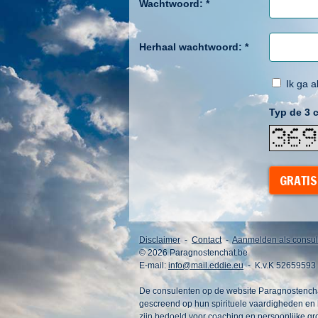
Wachtwoord:
*
Herhaal wachtwoord:
*
Ik ga 
Typ de 3 c
GRATIS
Disclaimer
-
Contact
-
Aanmelden als consul
© 2026 Paragnostenchat.be
E-mail:
info@mail.eddie.eu
- K.v.K 52659593
De consulenten op de website Paragnostenchat.
gescreend op hun spirituele vaardigheden en 
zijn bedoeld voor coaching en persoonlijke gr