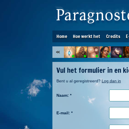
Home
Hoe werkt het
Credits
E
Vul het formulier in en k
Bent u al geregistreerd?
Log dan in
Naam:
*
E-mail:
*